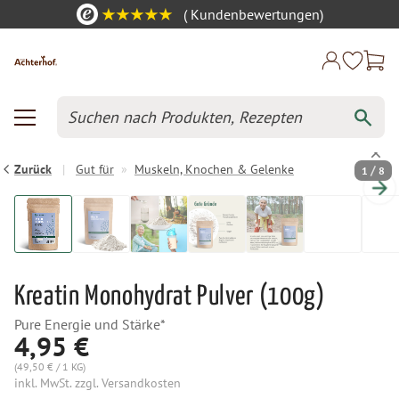
(
Kundenbewertungen)
Zurück
|
Gut für
»
Muskeln, Knochen & Gelenke
/
1
8
Kreatin Monohydrat Pulver (100g)
Pure Energie und Stärke*
4,95 €
(49,50 € / 1 KG)
inkl. MwSt. zzgl. Versandkosten