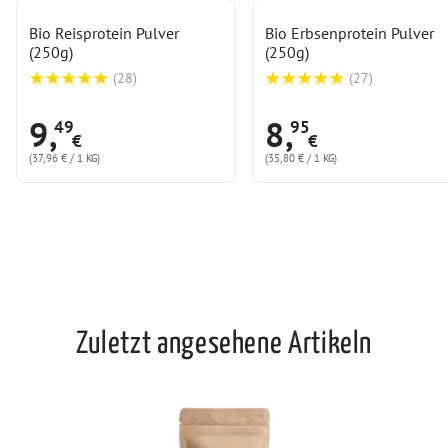
Bio Reisprotein Pulver
Bio Erbsenprotein Pulver
(250g)
(250g)
(
28
)
(
27
)
9
,
8
,
49
95
€
€
(37,96 € / 1 KG)
(35,80 € / 1 KG)
Zuletzt angesehene Artikeln